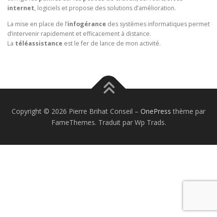
internet
, logiciels et propose des solutions d’amélioration.
La mise en place de l’
infogérance
des systèmes informatiques permet
d’intervenir rapidement et efficacement à distance.
La
téléassistance
est le fer de lance de mon activité.
Copyright © 2026 Pierre Brihat Conseil
–
OnePress
thème par
FameThemes. Traduit par Wp Trads.