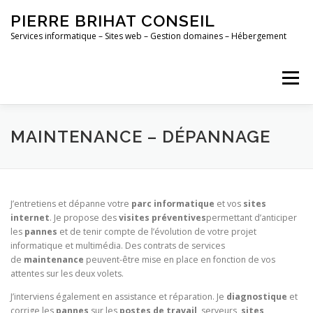
Aller
PIERRE BRIHAT CONSEIL
au
contenu
Services informatique – Sites web – Gestion domaines – Hébergement
Menu
ACCUEIL
MAINTENANCE
CONTACT
MAINTENANCE – DÉPANNAGE
PORTFOLIO
J’entretiens et dépanne votre
parc informatique
et vos
sites
internet
. Je propose des
visites préventives
permettant d’anticiper
les
pannes
et de tenir compte de l’évolution de votre projet
informatique et multimédia. Des contrats de services
de
maintenance
peuvent-être mise en place en fonction de vos
attentes sur les deux volets.
J’interviens également en assistance et réparation. Je
diagnostique
et
corrige les
pannes
sur les
postes de travail
, serveurs,
sites