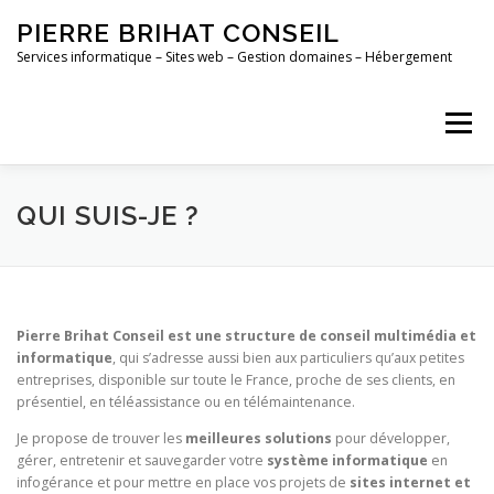
Aller
PIERRE BRIHAT CONSEIL
au
contenu
Services informatique – Sites web – Gestion domaines – Hébergement
Menu
ACCUEIL
MAINTENANCE
CONTACT
QUI SUIS-JE ?
PORTFOLIO
Pierre Brihat Conseil est une structure de conseil multimédia et
informatique
, qui s’adresse aussi bien aux particuliers qu’aux petites
entreprises, disponible sur toute le France, proche de ses clients, en
présentiel, en téléassistance ou en télémaintenance.
Je propose de trouver les
meilleures solutions
pour développer,
gérer, entretenir et sauvegarder votre
système informatique
en
infogérance et pour mettre en place vos projets de
sites internet et