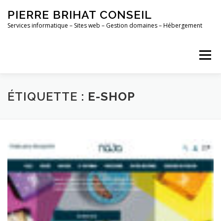
Aller
PIERRE BRIHAT CONSEIL
au
contenu
Services informatique – Sites web – Gestion domaines – Hébergement
Menu
ACCUEIL
MAINTENANCE
CONTACT
ÉTIQUETTE :
E-SHOP
PORTFOLIO