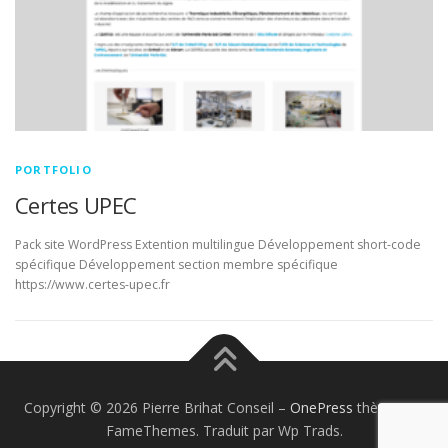
PORTFOLIO
Certes UPEC
Pack site WordPress Extention multilingue Développement short-code
spécifique Développement section membre spécifique
https://www.certes-upec.fr
Copyright © 2026 Pierre Brihat Conseil
–
OnePress
thème par
FameThemes. Traduit par Wp Trads.