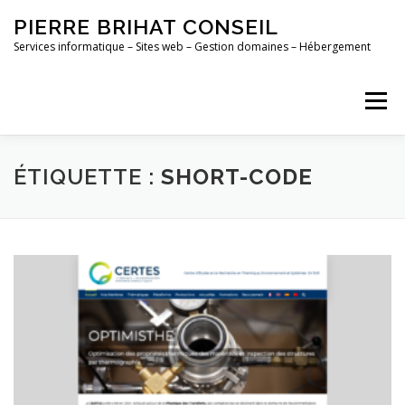
Aller
PIERRE BRIHAT CONSEIL
au
contenu
Services informatique – Sites web – Gestion domaines – Hébergement
Menu
ACCUEIL
MAINTENANCE
CONTACT
ÉTIQUETTE :
SHORT-CODE
PORTFOLIO