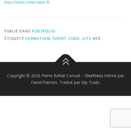
https://www.certes-upec.fr
PUBLIÉ DANS
PORTFOLIO
ÉTIQUETÉ
FORMATION
,
SHORT-CODE
,
SITE WEB
Copyright © 2026 Pierre Brihat Conseil
–
OnePress
thème par
FameThemes. Traduit par Wp Trads.