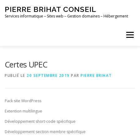
Aller
PIERRE BRIHAT CONSEIL
au
contenu
Services informatique – Sites web – Gestion domaines – Hébergement
Menu
ACCUEIL
MAINTENANCE
CONTACT
Certes UPEC
PUBLIÉ LE
20 SEPTEMBRE 2019
PAR
PIERRE BRIHAT
PORTFOLIO
Pack site WordPress
Extention multilingue
Développement short-code spécifique
Développement section membre spécifique