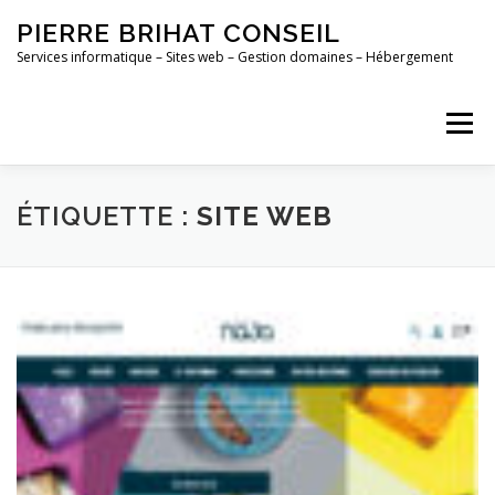
Aller
PIERRE BRIHAT CONSEIL
au
contenu
Services informatique – Sites web – Gestion domaines – Hébergement
Menu
ACCUEIL
MAINTENANCE
CONTACT
ÉTIQUETTE :
SITE WEB
PORTFOLIO